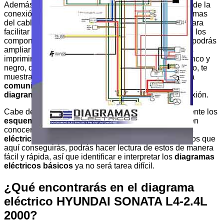
Además, puedes identificar de forma muy fácil la ruta de la
conexión de un componente a otro, porque los diagramas
del cableado están en formatos de colores distintos para
facilitar su uso visual. Es decir, cada ruta o línea entre los
componentes está identificado por un color. También podrás
ampliar la imagen para su fácil visualización y podrás
imprimir el
diagrama eléctrico
, tanto a color o en blanco y
negro, dependiendo de la impresora usada. Así mismo, te
muestra los
componentes,
el
Pin-Out Automotriz,
la
comunicación de la centralita
con el vehículo y el
diagrama de cableado
(Wiring Diagram) en su conexión.
Cabe destacar lo importante que es leer adecuadamente los
esquemas eléctricos
del automóvil, así como también
conocer su
simbología
(símbolos de los diagramas
eléctricos)
, durante la lectura de los circuitos eléctricos que
aquí conseguirás, podrás hacer lectura de estos de manera
fácil y rápida, así que identificar e interpretar los
diagramas
eléctricos básicos
ya no será tarea difícil.
¿Qué encontrarás en el diagrama
eléctrico HYUNDAI SONATA L4-2.4L
2000?