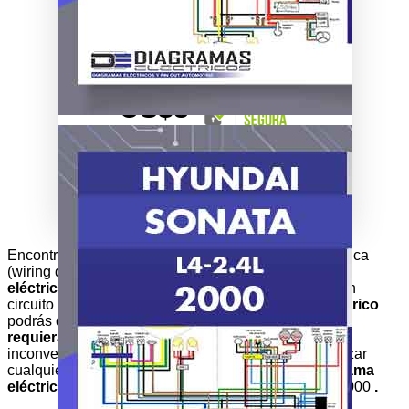
Ver otros modelos:
US$9.6
20% DE DESCUENTO*
US$8
Mejor precio garantizado.
Modo Entrega: Digital Archivo PDF
Garantía de por vida: Respaldo de
tus diagramas en nuestra nube.
Compra Segura
Encontrarás información sobre la representación gráfica
(wiring diagram en inglés) de los diferentes
circuitos
eléctricos
y sus componentes o si estás buscando un
circuito eléctrico en específico. En este
sistema eléctrico
podrás detallar las
interconexiones en el plano que
requieras para resolver o solucionar
cualquier
inconveniente en el circuito del vehículo, o para realizar
cualquier consulta de cómo está constituido el
diagrama
eléctrico
del vehículo HYUNDAI SONATA L4-2.4L 2000
.